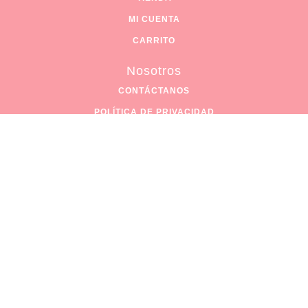
MI CUENTA
CARRITO
Nosotros
CONTÁCTANOS
POLÍTICA DE PRIVACIDAD
POLÍTICA DE COMPRA
CUIDADO DE TUS GLOBOS
Contáctanos
Josefa Ortiz de Dominguez 201-4 Col. Tierra Blanca, Culiacán,
Sinaloa Cp.80030
(66) 7231 4306
macapartycln@outlook.com
© 2023 MACAPARTY.RESERVADOS TODOS LOS DERECHOS.
ENNOBLE DEVELOPMENT