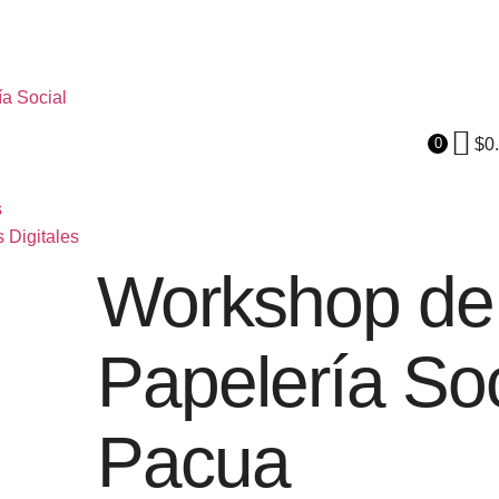
ía Social
$
0
0
s
 Digitales
Workshop de
Papelería Soc
Pacua