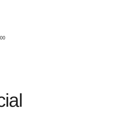
.00
ial