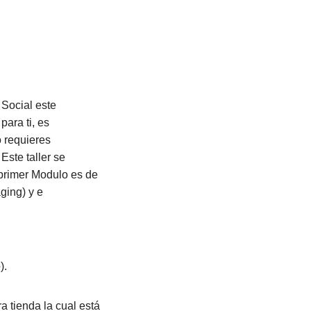
 Social este
ara ti, es
 requieres
Este taller se
 primer Modulo es de
ging) y e
).
a tienda la cual está