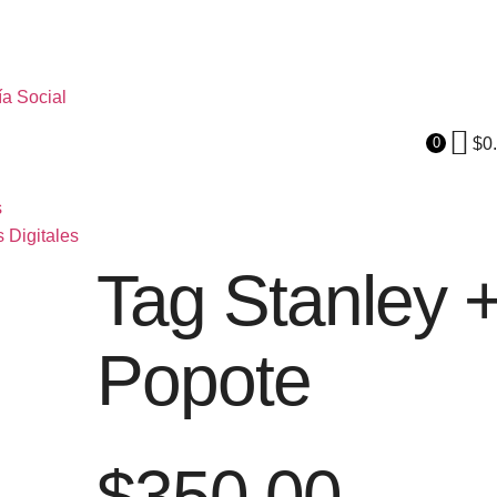
ía Social
$
0
0
s
 Digitales
Tag Stanley 
Popote
$
350.00