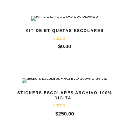
KIT DE ETIQUETAS ESCOLARES
Valorado
$
0.00
con
0
de
5
STICKERS ESCOLARES ARCHIVO 100%
DIGITAL
Valorado
$
250.00
con
0
de
5