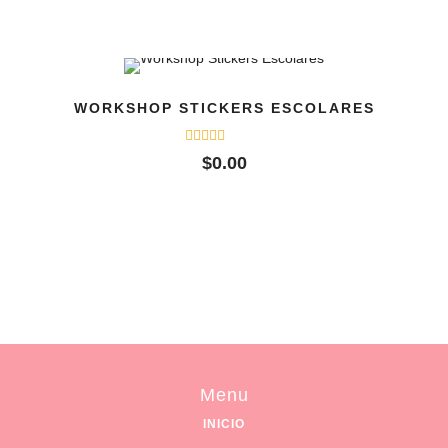
WORKSHOP STICKERS ESCOLARES
Valorado
$
0.00
con
0
de
5
Menu
INICIO