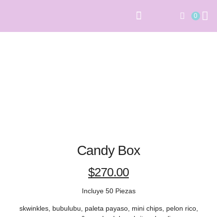
0
PAPELERÍA SOCIAL
ARCHIVOS DIGITALES
Candy Box
$
270.00
Incluye 50 Piezas
skwinkles, bubulubu, paleta payaso, mini chips, pelon rico,