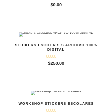
Valorado
$
0.00
con
0
de
5
STICKERS ESCOLARES ARCHIVO 100%
DIGITAL
Valorado
$
250.00
con
0
de
5
WORKSHOP STICKERS ESCOLARES